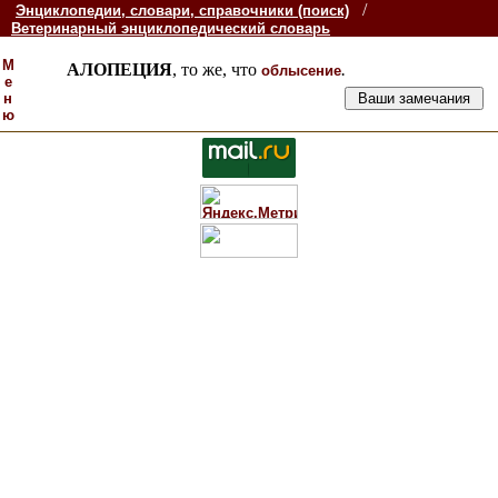
/
Энциклопедии, словари, справочники (поиск)
Ветеринарный энциклопедический словарь
М
АЛОПЕЦИЯ
, то же, что
.
облысение
е
н
ю