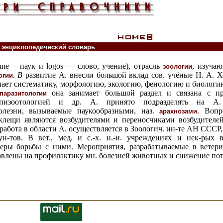
 энциклопедический словарь
chne— паук и logos — слово, учение), отрасль
, изучаю
зоологии
. В
развитие А. внесли большой вклад сов. учёные
Н. А. Хо
огии
учает систематику, морфологию, экологию, фенологию и биолог
она занимает большой раздел и связана с про
паразитологии
 эпизоотологией и др. А. принято подразделять на А.
олезни, вызываемые паукообразными, наз.
. Вопр
арахнозами
. клещи являются возбудителями и переносчиками возбудите
 работа в области А. осуществляется в Зоологич. ин-те АН ССС
н-тов. В вет., мед. и с.-х. н.-и. учреждениях и нек-рых в
меры борьбы с ними. Мероприятия, разрабатываемые в ветер
правлены на профилактику мн. болезней животных и снижение по