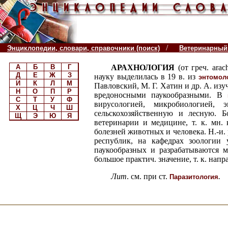
/
Энциклопедии, словари, справочники (поиск)
Ветеринарный
А
Б
В
Г
АРАХНОЛОГИЯ
(от греч. ara
Д
Е
Ж
З
науку выделилась в 19 в. из
энтомол
И
К
Л
М
Павловский, М. Г. Хатин и др. А. из
Н
О
П
Р
вредоносными паукообразными. В
С
Т
У
Ф
вирусологией, микробиологией,
Х
Ц
Ч
Ш
сельскохозяйственную и лесную. Б
Щ
Э
Ю
Я
ветеринарии и медицине, т. к. мн
болезней животных и человека. Н.-и.
республик, на кафедрах зоологии у
паукообразных и разрабатываются 
большое практич. значение, т. к. на
Лит
. см. при ст.
.
Паразитология