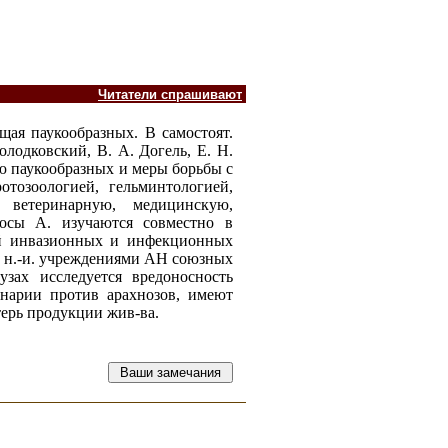
Читатели спрашивают
щая паукообразных. В самостоят.
лодковский, В. А. Догель, Е. Н.
ию паукообразных и меры борьбы с
тозоологией, гельминтологией,
 ветеринарную, медицинскую,
осы А. изучаются совместно в
лей инвазионных и инфекционных
Р, н.-и. учреждениями АН союзных
узах исследуется вредоносность
инарии против арахнозов, имеют
терь продукции жив-ва.