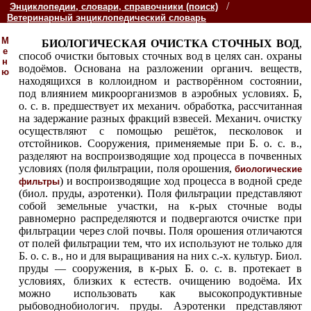
/
Энциклопедии, словари, справочники (поиск)
Ветеринарный энциклопедический словарь
М
БИОЛОГИЧЕСКАЯ ОЧИСТКА СТОЧНЫХ ВОД
,
е
способ очистки бытовых сточных вод в целях сан. охраны
н
водоёмов
. Основана на разложении органич. веществ,
ю
находящихся в коллоидном и растворённом
состоянии,
под влиянием микроорганизмов в аэробных условиях. Б,
о. с. в. предшествует их механич. обработка, рассчитанная
на задержание разных фракций взвесей. Механич. очистку
осуществляют с помощью решёток
, песколовок и
отстойников. Сооружения, применяемые при Б. о. с. в.,
разделяют на воспроизводящие ход процесса в почвенных
условиях (поля фильтрации, поля орошения,
биологические
) и воспроизводящие ход процесса в водной среде
фильтры
(биол. пруды, аэротенки). Поля фильтрации представляют
собой земельные участки, на к-рых сточные воды
равномерно распределяются и подвергаются очистке при
фильтрации через слой почвы. Поля орошения отличаются
от полей фильтрации тем, что их используют не только для
Б. о. с. в., но и для выращивания на них с.-х. культур. Биол.
пруды — сооружения, в к-рых Б. о. с. в. протекает в
условиях, близких к естеств. очищению водоёма
. Их
можно использовать как высокопродуктивные
рыбоводнобиологич. пруды. Аэротенки представляют