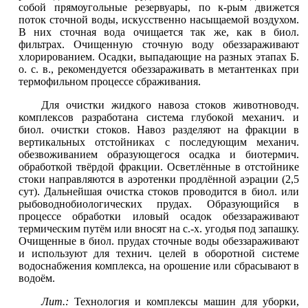
собой прямоугольные резервуары, по к-рым движется
поток сточной воды, искусственно насыщаемой воздухом.
В них сточная вода очищается так же, как в биол.
фильтрах. Очищенную сточную воду обеззараживают
хлорированием. Осадки, выпадающие на разных этапах Б.
о. с. в., рекомендуется обеззараживать в метантенках при
термофильном процессе сбраживания.
Для очистки жидкого навоза стоков животноводч.
комплексов разработана система глубокой механич. и
биол. очистки стоков. Навоз разделяют на фракции в
вертикальных отстойниках с последующим механич.
обезвоживанием образующегося осадка и биотермич.
обработкой твёрдой
фракции. Осветлённые
в отстойнике
стоки направляются в аэротенки продлённой
аэрации (2,5
сут). Дальнейшая очистка стоков проводится в биол. или
рыбоводнобиологических прудах. Образующийся в
процессе обработки иловый осадок обеззараживают
термическим путём
или вносят на с.-х. угодья под запашку.
Очищенные в биол. прудах сточные воды обеззараживают
и используют для технич. целей в оборотной системе
водоснабжения комплекса, на орошение или сбрасывают в
водоём
.
Лит.:
Технология и комплексы машин для уборки,