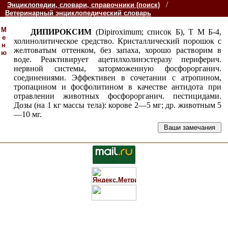
/
Энциклопедии, словари, справочники (поиск)
Ветеринарный энциклопедический словарь
М
ДИПИРОКСИМ
(Dipiroximum; список Б), Т М Б-4,
е
холинолитическое средство. Кристаллический порошок с
н
желтоватым оттенком, без запаха, хорошо растворим в
ю
воде. Реактивирует ацетилхолинэстеразу периферич.
нервной системы, заторможенную фосфорорганич.
соединениями. Эффективен в сочетании с атропином,
тропацином и фосфолитином в качестве антидота при
отравлении животных фосфорорганич. пестицидами.
Дозы (на 1 кг массы тела): корове 2—5 мг; др. животным 5
—10 мг.