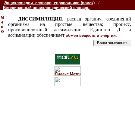
/
Энциклопедии, словари, справочники (поиск)
Ветеринарный энциклопедический словарь
М
ДИССИМИЛЯЦИЯ
, распад органич. соединений
е
организма на простые вещества; процесс,
н
противоположный ассимиляции. Единство Д. и
ю
ассимиляции обеспечивает
.
обмен веществ и энергии