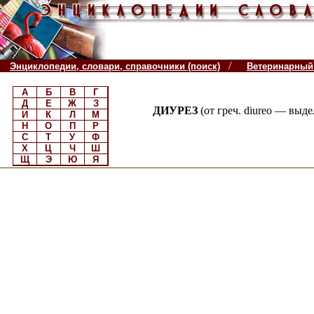
/
Энциклопедии, словари, справочники (поиск)
Ветеринарный
А
Б
В
Г
Д
Е
Ж
З
ДИУРЕЗ
(от греч. diureo — выд
И
К
Л
М
Н
О
П
Р
С
Т
У
Ф
Х
Ц
Ч
Ш
Щ
Э
Ю
Я