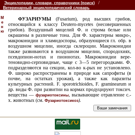
/
Энциклопедии, словари, справочники (поиск)
Ветеринарный энциклопедический словарь
М
ФУЗАРИУМЫ
(Fusarium), род высших грибов,
е
относящийся к классу Deutero-mycetes (несовершенных
н
грибов). Воздушный мицелий Ф. и строма белые или
ю
окрашены в различные тона. Для Ф. характерны микро-,
макроконидии и хламидоспоры, образующиеся гл. обр. в
воздушном мицелии, иногда склероции. Макроконидии
также развиваются в воздушном мицелии, спородохиях,
псевдопион-нотах и пионнотах. Макроконидии вере-
теновидно-серповидные, чаще с 3—5 перегородками. Ф.
подразделяются на секции, кол-во к-рых не установлено.
Ф. широко распространены в природе как сапрофиты (в
почве, на остатках урожая), а также как паразиты
культурных растений. F. sporotrichioides, F. graminearum и
др. виды Ф. при развитии на кормах продуцируют токсич.
вещества —
, вызывающие отравление с.-
фузариотоксины
х. животных (см.
).
Фузариотоксикоз