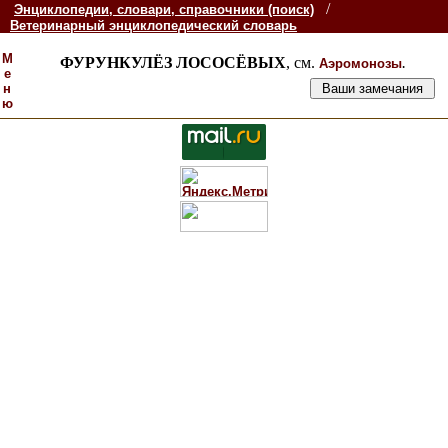
/
Энциклопедии, словари, справочники (поиск)
Ветеринарный энциклопедический словарь
М
ФУРУНКУЛЁЗ ЛОСОСЁВЫХ
, см.
.
Аэромонозы
е
н
ю