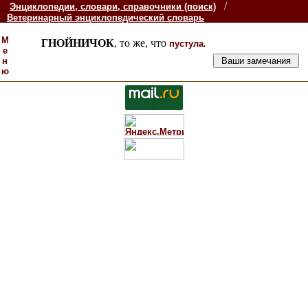
/
Энциклопедии, словари, справочники (поиск)
Ветеринарный энциклопедический словарь
М
ГНОЙНИЧОК
, то же, что
.
пустула
е
н
ю