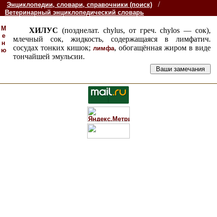
/
Энциклопедии, словари, справочники (поиск)
Ветеринарный энциклопедический словарь
М
ХИЛУС
(позднелат. chylus, от греч. chylos — сок),
е
млечный сок, жидкость, содержащаяся в лимфатич.
н
сосудах тонких кишок;
, обогащённая
жиром в виде
лимфа
ю
тончайшей эмульсии.