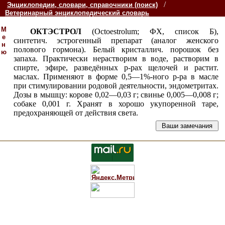
/
Энциклопедии, словари, справочники (поиск)
Ветеринарный энциклопедический словарь
М
ОКТЭСТРОЛ
(Octoestrolum; ФХ, список Б),
е
синтетич. эстрогенный препарат (аналог женского
н
полового гормона). Белый кристаллич. порошок без
ю
запаха. Практически нерастворим в воде, растворим в
спирте, эфире, разведённых
р-рах щелочей и растит.
маслах. Применяют в форме 0,5—1%-ного р-ра в масле
при стимулировании родовой деятельности, эндометритах.
Дозы в мышцу: корове 0,02—0,03 г; свинье 0,005—0,008 г;
собаке 0,001 г. Хранят в хорошо укупоренной таре,
предохраняющей от действия света.