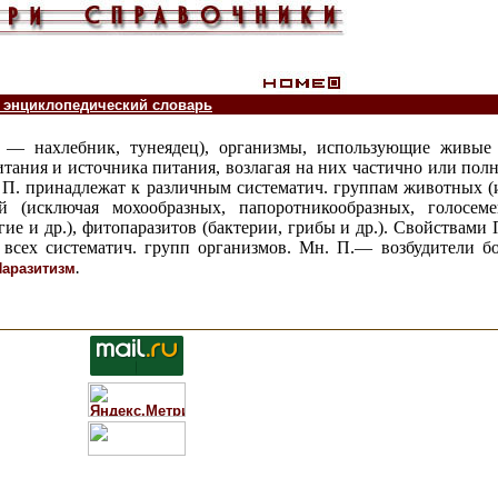
 энциклопедический словарь
es — нахлебник, тунеядец), организмы, использующие живые
тания и источника питания, возлагая на них частично или пол
 П. принадлежат к различным систематич. группам животных (
 (исключая мохообразных, папоротникообразных, голосеме
ие и др.), фитопаразитов (бактерии, грибы и др.). Свойствами
 всех систематич. групп организмов. Мн. П.— возбудители бо
.
Паразитизм