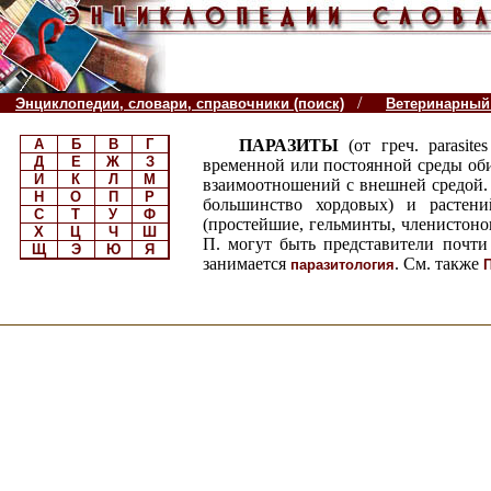
/
Энциклопедии, словари, справочники (поиск)
Ветеринарный
А
Б
В
Г
ПАРАЗИТЫ
(от греч. parasit
Д
Е
Ж
З
временной или постоянной среды оби
И
К
Л
М
взаимоотношений с внешней средой.
Н
О
П
Р
большинство хордовых) и растений
С
Т
У
Ф
(простейшие, гельминты, членистоног
Х
Ц
Ч
Ш
П. могут быть представители почти
Щ
Э
Ю
Я
занимается
. См. также
паразитология