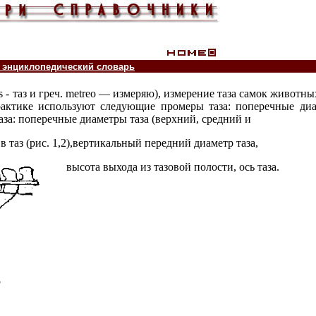
 энциклопедический словарь
vis - таз и греч. metreo — измеряю), измерение таза самок живот
рактике используют следующие промеры таза: поперечные диа
за: поперечные диаметры таза (верхний, средний и
в таз (рис. 1,2),вертикальный передний диаметр таза,
высота выхода из тазовой полости, ось таза.