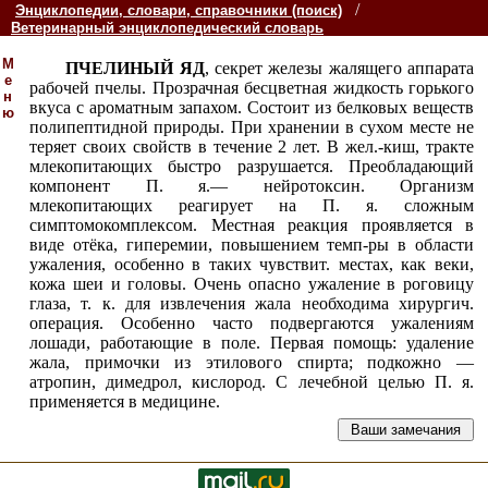
/
Энциклопедии, словари, справочники (поиск)
Ветеринарный энциклопедический словарь
М
ПЧЕЛИНЫЙ ЯД
, секрет железы жалящего аппарата
е
рабочей пчелы. Прозрачная бесцветная жидкость горького
н
вкуса с ароматным запахом. Состоит из белковых веществ
ю
полипептидной природы. При хранении в сухом месте не
теряет своих свойств в течение 2 лет. В жел.-киш, тракте
млекопитающих быстро разрушается. Преобладающий
компонент П. я.— нейротоксин. Организм
млекопитающих реагирует на П. я. сложным
симптомокомплексом. Местная реакция проявляется в
виде отёка
, гиперемии, повышением темп-ры в области
ужаления, особенно в таких чувствит. местах, как веки,
кожа шеи и головы. Очень опасно ужаление в роговицу
глаза, т. к. для извлечения жала необходима хирургич.
операция. Особенно часто подвергаются ужалениям
лошади, работающие в поле. Первая помощь: удаление
жала, примочки из этилового спирта; подкожно —
атропин, димедрол, кислород. С лечебной целью П. я.
применяется в медицине.