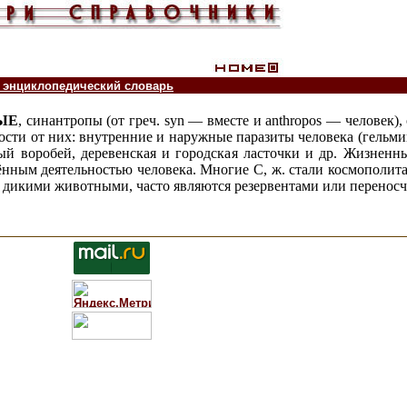
 энциклопедический словарь
ЫЕ
, синантропы (от греч. syn — вместе и anthropos — человек)
ости от них: внутренние и наружные паразиты человека (гельмин
ый воробей, деревенская и городская ласточки и др. Жизненн
нённым
деятельностью человека. Многие С, ж. стали космополит
и дикими животными, часто являются резервентами или перенос