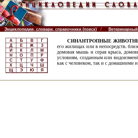
/
Энциклопедии, словари, справочники (поиск)
Ветеринарный
А
Б
В
Г
СИНАНТРОПНЫЕ ЖИВОТН
Д
Е
Ж
З
его жилищах или в непосредств. близ
И
К
Л
М
домовая мышь и серая крыса, домов
Н
О
П
Р
условиям, созданным или видоизме
С
Т
У
Ф
как с человеком, так и с домашними 
Х
Ц
Ч
Ш
Щ
Э
Ю
Я