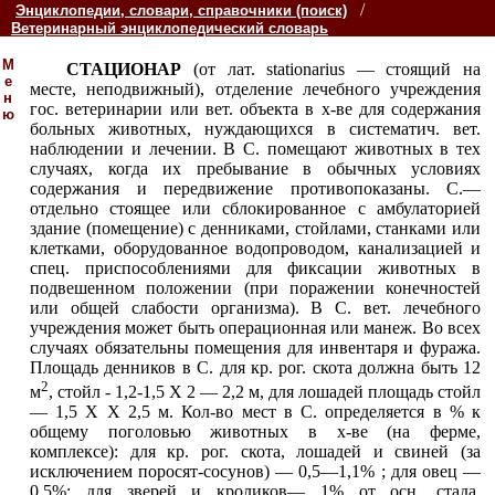
/
Энциклопедии, словари, справочники (поиск)
Ветеринарный энциклопедический словарь
М
СТАЦИОНАР
(от лат. stationarius — стоящий на
е
месте, неподвижный), отделение лечебного учреждения
н
гос. ветеринарии или вет. объекта в х-ве для содержания
ю
больных животных, нуждающихся в систематич. вет.
наблюдении и лечении. В С. помещают животных в тех
случаях, когда их пребывание в обычных условиях
содержания и передвижение противопоказаны. С.—
отдельно стоящее или сблокированное с амбулаторией
здание (помещение) с денниками, стойлами, станками или
клетками, оборудованное водопроводом, канализацией и
спец. приспособлениями для фиксации животных в
подвешенном положении (при поражении конечностей
или общей слабости организма). В С. вет. лечебного
учреждения может быть операционная или манеж. Во всех
случаях обязательны помещения для инвентаря и фуража.
Площадь денников в С. для кр. рог. скота должна быть 12
2
м
, стойл - 1,2-1,5 X 2 — 2,2 м, для лошадей площадь стойл
— 1,5 X X 2,5 м. Кол-во мест в С. определяется в % к
общему поголовью животных в х-ве (на ферме,
комплексе): для кр. рог. скота, лошадей и свиней (за
исключением поросят-сосунов) — 0,5—1,1% ; для овец —
0,5%; для зверей и кроликов— 1% от осн. стада.