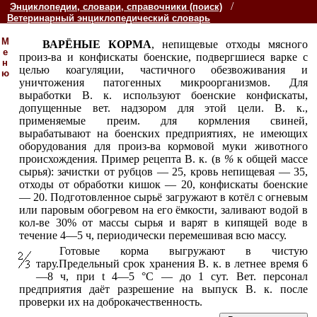
/
Энциклопедии, словари, справочники (поиск)
Ветеринарный энциклопедический словарь
М
ВАРЁНЫЕ КОРМА
, непищевые отходы мясного
е
произ-ва и конфискаты боенские, подвергшиеся варке с
н
целью коагуляции, частичного обезвоживания и
ю
уничтожения патогенных микроорганизмов. Для
выработки В. к. используют боенские конфискаты,
допущенные вет. надзором для этой цели. В. к.,
применяемые преим. для кормления свиней,
вырабатывают на боенских предприятиях, не имеющих
оборудования для произ-ва кормовой муки животного
происхождения. Пример рецепта В. к. (в
%
к общей массе
сырья): зачистки от рубцов — 25, кровь непищевая — 35,
отходы от обработки кишок — 20, конфискаты боенские
— 20. Подготовленное сырьё
загружают в котёл
с огневым
или паровым обогревом на его ёмкости
, заливают водой в
кол-ве 30% от массы сырья и варят в кипящей воде в
течение 4—5 ч, периодически перемешивая всю массу.
Готовые корма выгружают в чистую
тару.Предельный срок хранения В. к. в летнее время 6
—8 ч, при t 4—5 °С — до 1 сут. Вет. персонал
предприятия даёт
разрешение на выпуск В. к. после
проверки их на доброкачественность.