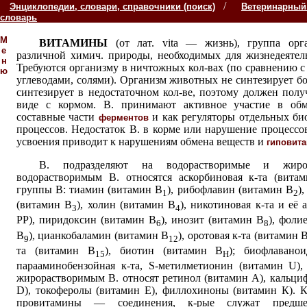
/
Энциклопедии, словари, справочники (поиск)
Ветеринарный
словарь
М
ВИТАМИНЫ
(от лат. vita — жизнь), группа орг
е
различной химич. природы, необходимых для жизнедеятел
н
Требуются организму в ничтожных кол-вах (по сравнению с
ю
углеводами, солями). Организм животных не синтезирует б
синтезирует в недостаточном кол-ве, поэтому должен полу
виде с кормом. В. принимают активное участие в обм
составные части
и как регуляторы отдельных би
ферментов
процессов. Недостаток В. в корме или нарушение процессо
усвоения приводит к нарушениям обмена веществ и
гиповит
В. подразделяют на водорастворимые и жиро
водорастворимым В. относятся аскорбиновая к-та (вита
группы В: тиамин (витамин B
), рибофлавин (витамин В
)
1
2
(витамин В
), холин (витамин В
), никотиновая к-та и её
а
3
4
PP), пиридоксин (витамин В
), инозит (витамин В
), фоли
6
8
В
), цианкобаламин (витамин В
), оротовая к-та (витамин 
9
12
та (витамин B
), биотин (витамин B
); биофлавано
15
H
парааминобензойная к-та, S-метилметионин (витамин U),
жирорастворимым В. относят ретинол (витамин А), кальц
D), токоферолы (витамин Е), филлохиноны (витамин К). 
провитамины — соединения, к-рые служат предше