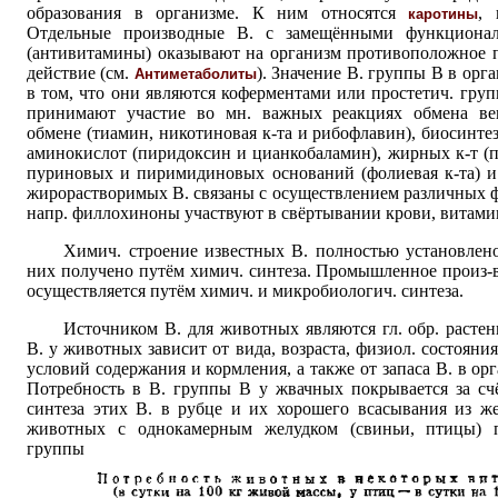
образования в организме. К ним относятся
, 
каротины
Отдельные производные В. с замещёнными
функционал
(антивитамины) оказывают на организм противоположное 
действие (см.
). Значение В. группы B в орг
Антиметаболиты
в том, что они являются коферментами или простетич. гру
принимают участие во мн. важных реакциях обмена вещ
обмене (тиамин, никотиновая к-та и рибофлавин), биосинте
аминокислот (пиридоксин и цианкобаламин), жирных к-т (па
пуриновых и пиримидиновых оснований (фолиевая к-та) и
жирорастворимых В. связаны с осуществлением различных ф
напр. филлохиноны участвуют в свёртывании
крови, витами
Химич. строение известных В. полностью установлен
них получено путём
химич. синтеза. Промышленное произ-
осуществляется путём
химич. и микробиологич. синтеза.
Источником В. для животных являются гл. обр. растен
В. у животных зависит от вида, возраста, физиол. состояни
условий содержания и кормления, а также от запаса В. в орга
Потребность в В. группы В у жвачных покрывается за сч
синтеза этих В. в рубце и их хорошего всасывания из же
животных с однокамерным желудком (свиньи, птицы) п
группы