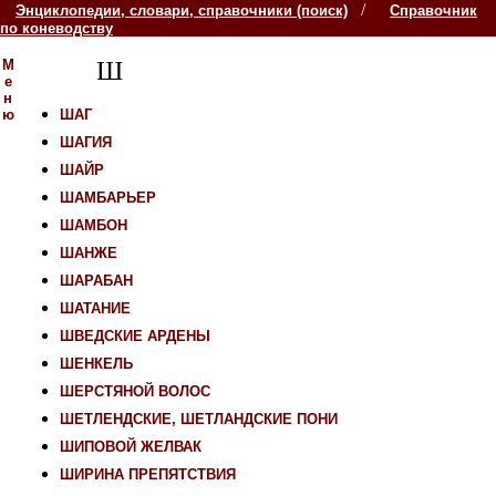
/
Энциклопедии, словари, справочники (поиск)
Справочник
по коневодству
М
Ш
е
н
ю
ШАГ
ШАГИЯ
ШАЙР
ШАМБАРЬЕР
ШАМБОН
ШАНЖЕ
ШАРАБАН
ШАТАНИЕ
ШВЕДСКИЕ АРДЕНЫ
ШЕНКЕЛЬ
ШЕРСТЯНОЙ ВОЛОС
ШЕТЛЕНДСКИЕ, ШЕТЛАНДСКИЕ ПОНИ
ШИПОВОЙ ЖЕЛВАК
ШИРИНА ПРЕПЯТСТВИЯ