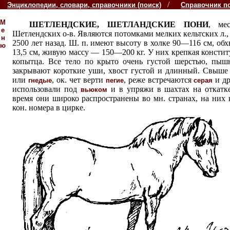
/
Энциклопедии, словари, справочники (поиск)
Справочник п
М
ШЕТЛЕНДСКИЕ, ШЕТЛАНДСКИЕ ПОНИ
, ме
е
Шетлендских о-в. Являются потомками мелких кельтских л., 
н
2500 лет назад. Ш. п. имеют высоту в холке 90—116 см, об
ю
13,5 см, живую массу — 150—200 кг. У них крепкая констит
копытца. Все тело по крыто очень густой шерстью, пыш
закрывают короткие уши, хвост густой и длинный. Свыш
или
, ок. чет верти
, реже встречаются
и др
гнедые
пегие
серая
использовали под
и в упряжи в шахтах на откатке
вьюком
время они широко распространены во мн. странах, на них 
кон. номера в цирке.