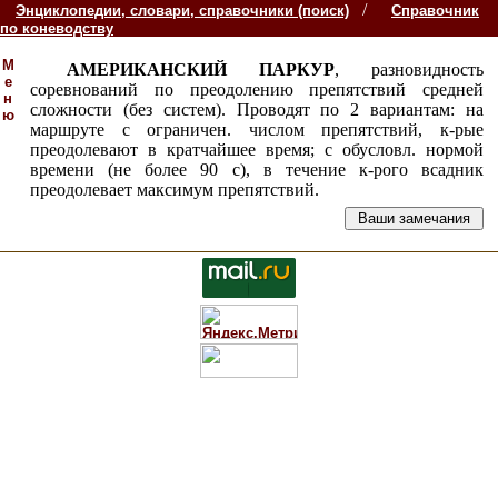
/
Энциклопедии, словари, справочники (поиск)
Справочник
по коневодству
М
АМЕРИКАНСКИЙ ПАРКУР
, разновидность
е
соревнований по преодолению препятствий средней
н
сложности (без систем). Проводят по 2 вариантам: на
ю
маршруте с ограничен. числом препятствий, к-рые
преодолевают в кратчайшее время; с обусловл. нормой
времени (не более 90 с), в течение к-рого всадник
преодолевает максимум препятствий.