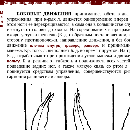
/
Энциклопедии, словари, справочники (поиск)
Справочник п
М
БОКОВЫЕ ДВИЖЕНИЯ
, принимание, работа в два
е
упражнения, при к-рых л. движется одновременно вперед 
н
этом ноги ее перекрещиваются, а сама она в большинстве с
ю
изогнута от головы до хвоста. На соревнованиях в програ
входят уступка шенкелю (Б. д. с обратным постановлением, к
сторону, противоположн. направлению движения, и без бок
движение
,
,
и принимани
плечом внутрь
траверс
ранверс
манежа. Кр. того, л. выполняет Б. д. во время пируэтов. На т
Б. д. отрабатывают при прохождении углов манежа и движ
. Б. д. развивают гибкость и подвижность всех частей
вольту
подведение задних ног, а также мягкую связь со ртом л.
повинуется средствам управления, совершенствуются ри
гармония равновесия и аллюра.