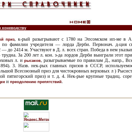
о коневодству
, к-рый разыгрывают с 1780 на Эпсомском ип-ме в А
ый приз
н по фамилии учредителя — лорда Дерби. Первонач. д-ция с
2 — до 2414 м. Участвуют в Д. л. всех стран. Победа в нем указ
трудна. За 200 лет л. кон. з-да лордов Дерби выиграли этот приз
рховых л. и
, разыгрываемые по правилам Д., напр., Вс
рысаков
 1894). 3. Назв. нек-рых главных призов в СССР, используем
ольшой Всесоюзный приз для чистокровных верховых л ) Рысис
ой пятигорский приз) и т. д. 4. Нек-рые крупные традиц. сор
и
.
дке
преодолению препятствий