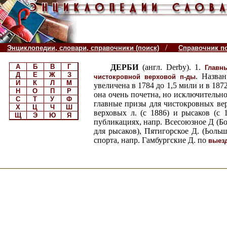
/
Энциклопедии, словари, справочники (поиск)
Справочник п
А
Б
В
Г
ДЕРБИ
(англ. Derby). 1.
Главн
Д
Е
Ж
З
. Назва
чистокровной верховой п-ды
И
К
Л
М
увеличена в 1784 до 1,5 мили и в 187
Н
О
П
Р
она очень почетна, но исключительно 
С
Т
У
Ф
главные призы для чистокровных ве
Х
Ц
Ч
Ш
верховых л. (с 1886) и рысаков (с
Щ
Э
Ю
Я
публикациях, напр. Всесоюзное Д (Б
для рысаков), Пятигорское Д. (Ьольш
спорта, напр. Гамбургские Д. по
выез