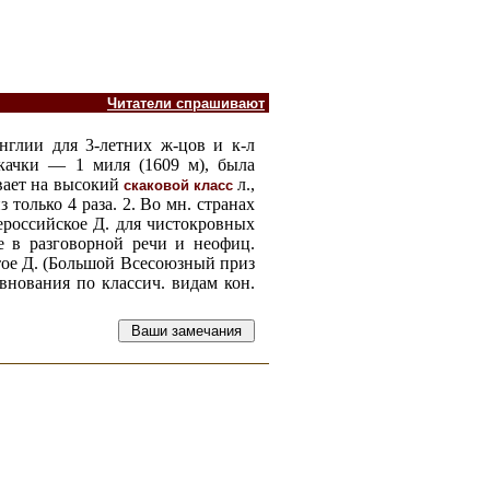
Читатели спрашивают
нглии для 3-летних ж-цов и к-л
качки — 1 миля (1609 м), была
ывает на высокий
л.,
скаковой класс
 только 4 раза. 2. Во мн. странах
ероссийское Д. для чистокровных
ое в разговорной речи и неофиц.
тое Д. (Большой Всесоюзный приз
евнования по классич. видам кон.