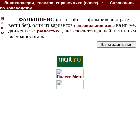
/
Энциклопедии, словари, справочники (поиск)
Справочник
по коневодству
М
ФАЛЬШПЕЙС
(англ. false — фальшивый и расе —
е
вести бег), один из вариантов
на ип-ме,
неправильной езды
н
движение с
, не соответствующей истинным
резвостъю
ю
возможностям л.