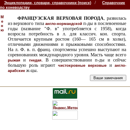
/
Энциклопедии, словари, справочники (поиск)
Справочник
по коневодству
М
ФРАНЦУЗСКАЯ ВЕРХОВАЯ ПОРОДА
, развилась
е
из верхового типа
п-ды в послевоенные
англо-нормандской
н
годы (название "Ф. в" употребляется с 1958), когда
ю
возросла потребность в л. для классич. кон. спорта.
Отличается крупным ростом (160— 165 см в холке),
отличными движениями и прыжковыми способностями.
На л. Ф. в. п. франц. спортсмены успешно выступают на
соревнованиях международного уровня. Масть чаще всего
и
. В совершенствовании п-ды и сейчас
рыжая
гнедая
большую роль играют
и
чистокровные верховые
англо-
ж-цы.
арабские