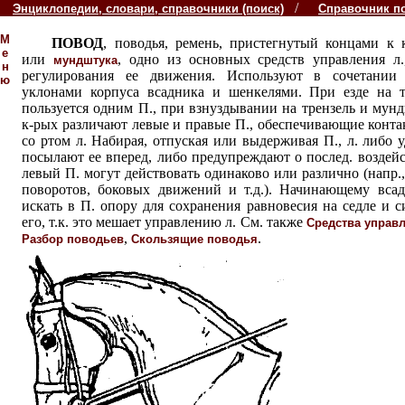
/
Энциклопедии, словари, справочники (поиск)
Справочник п
М
ПОВОД
, поводья, ремень, пристегнутый концами к
е
или
, одно из основных средств управления л.
мундштука
н
регулирования ее движения. Используют в сочетании 
ю
уклонами корпуса всадника и шенкелями. При езде на т
пользуется одним П., при взнуздывании на трензель и мун
к-рых различают левые и правые П., обеспечивающие конта
со ртом л. Набирая, отпуская или выдерживая П., л. либо 
посылают ее вперед, либо предупреждают о послед. воздей
левый П. могут действовать одинаково или различно (напр.
поворотов, боковых движений и т.д.). Начинающему всад
искать в П. опору для сохранения равновесия на седле и с
его, т.к. это мешает управлению л. См. также
Средства управл
,
.
Разбор поводьев
Скользящие поводья