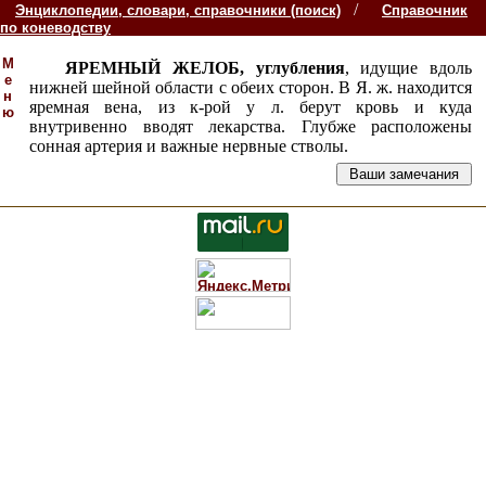
/
Энциклопедии, словари, справочники (поиск)
Справочник
по коневодству
М
ЯРЕМНЫЙ ЖЕЛОБ, углубления
, идущие вдоль
е
нижней шейной области с обеих сторон. В Я. ж. находится
н
яремная вена, из к-рой у л. берут кровь и куда
ю
внутривенно вводят лекарства. Глубже расположены
сонная артерия и важные нервные стволы.