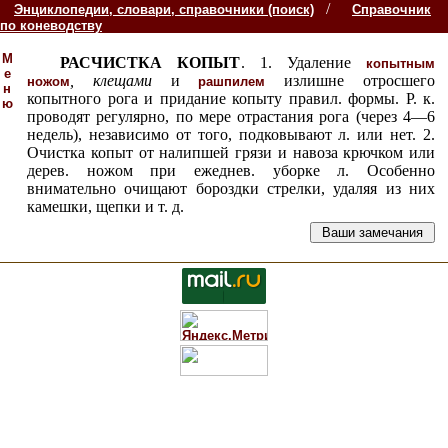
/
Энциклопедии, словари, справочники (поиск)
Справочник
по коневодству
М
РАСЧИСТКА КОПЫТ
. 1. Удаление
копытным
е
,
клещами
и
излишне отросшего
ножом
рашпилем
н
копытного рога и придание копыту правил. формы. Р. к.
ю
проводят регулярно, по мере отрастания рога (через 4—6
недель), независимо от того, подковывают л. или нет. 2.
Очистка копыт от налипшей грязи и навоза крючком или
дерев. ножом при ежеднев. уборке л. Особенно
внимательно очищают бороздки стрелки, удаляя из них
камешки, щепки и т. д.