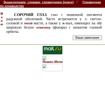
/
Энциклопедии, словари, справочники (поиск)
Справочник
по коневодству
М
СОРОЧИЙ ГЛАЗ
, глаз с лишенной пигмента
е
радужной оболочкой. Часто встречается у л. светло-
н
соловой и
масти, а также у ж-ных, имеющих на лбу
пегой
ю
широкую белую
(фонарь) с захватом глазной
отметину
орбиты.