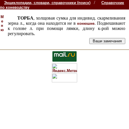
/
Энциклопедии, словари, справочники (поиск)
Справочник
по коневодству
М
ТОРБА
, холщовая сумка для индивид. скармливания
е
зерна л., когда она находится не в
. Подвешивают
конюшне
н
к голове л. при помощи лямки, длину к-рой можно
ю
регулировать.