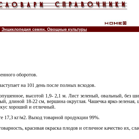
Энциклопедия семян. Овощные культуры
ленного оборотов.
наступает на 101 день после полных всходов.
еопушенное, высотой 1,9- 2,1 м. Лист зеленый, овальный, без
й, длиной 18-22 см, вершина округлая. Чашечка ярко-зеленая,
 Вкус хороший и отличный.
е 17,3 кг/м2. Выход товарной продукции 99%.
оварность, красивая окраска плодов и отличное качество их, сла