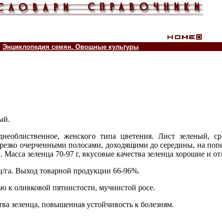
Энциклопедия семян. Овощные культуры
ый.
еднеоблиственное, женского типа цветения. Лист зеленый, с
резко очерченными полосами, доходящими до середины, на поп
м. Масса зеленца 70-97 г, вкусовые качества зеленца хорошие и о
ц/га. Выход товарной продукции 66-96%.
ю к оливковой пятнистости, мучнистой росе.
тва зеленца, повышенная устойчивость к болезням.