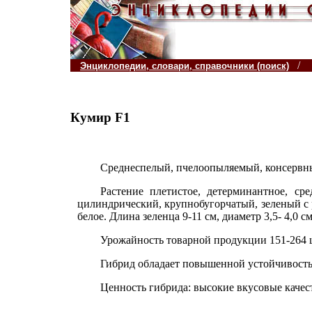
/
Энциклопедии, словари, справочники (поиск)
Кумир F1
Среднеспелый, пчелоопыляемый, консервн
Растение плетистое, детерминантное, ср
цилиндрический, крупнобугорчатый, зеленый с 
белое. Длина зеленца 9-11 см, диаметр 3,5- 4,0 с
Урожайность товарной продукции 151-264 
Гибрид обладает повышенной устойчивость
Ценность гибрида: высокие вкусовые качес