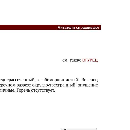
Читатели спрашивают
см. также
ОГУРЕЦ
реднерассеченный, слабоморщинистый. Зеленец
еречном разрезе округло-трехгранный, опушение
тличные. Горечь отсутствует.