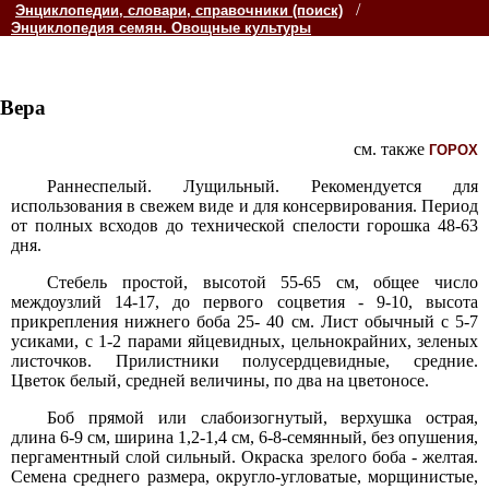
/
Энциклопедии, словари, справочники (поиск)
Энциклопедия семян. Овощные культуры
Вера
см. также
ГОРОХ
Раннеспелый. Лущильный. Рекомендуется для
использования в свежем виде и для консервирования. Период
от полных всходов до технической спелости горошка 48-63
дня.
Стебель простой, высотой 55-65 см, общее число
междоузлий 14-17, до первого соцветия - 9-10, высота
прикрепления нижнего боба 25- 40 см. Лист обычный с 5-7
усиками, с 1-2 парами яйцевидных, цельнокрайних, зеленых
листочков. Прилистники полусердцевидные, средние.
Цветок белый, средней величины, по два на цветоносе.
Боб прямой или слабоизогнутый, верхушка острая,
длина 6-9 см, ширина 1,2-1,4 см, 6-8-семянный, без опушения,
пергаментный слой сильный. Окраска зрелого боба - желтая.
Семена среднего размера, округло-угловатые, морщинистые,