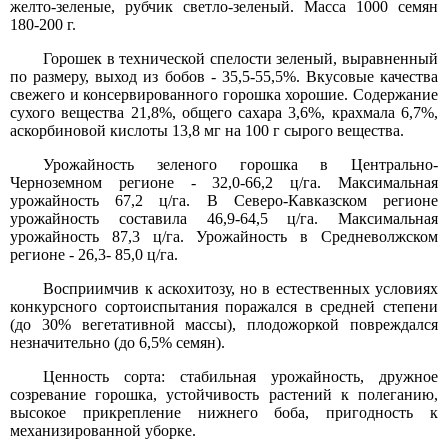
желто-зеленые, рубчик светло-зеленый. Масса 1000 семян
180-200 г.
Горошек в технической спелости зеленый, выравненный
по размеру, выход из бобов - 35,5-55,5%. Вкусовые качества
свежего и консервированного горошка хорошие. Содержание
сухого вещества 21,8%, общего сахара 3,6%, крахмала 6,7%,
аскорбиновой кислоты 13,8 мг на 100 г сырого вещества.
Урожайность зеленого горошка в Центрально-
Черноземном регионе - 32,0-66,2 ц/га. Максимальная
урожайность 67,2 ц/га. В Северо-Кавказском регионе
урожайность составила 46,9-64,5 ц/га. Максимальная
урожайность 87,3 ц/га. Урожайность в Средневолжском
регионе - 26,3- 85,0 ц/га.
Восприимчив к аскохитозу, но в естественных условиях
конкурсного сортоиспытания поражался в средней степени
(до 30% вегетативной массы), плодожоркой повреждался
незначительно (до 6,5% семян).
Ценность сорта: стабильная урожайность, дружное
созревание горошка, устойчивость растений к полеганию,
высокое прикрепление нижнего боба, пригодность к
механизированной уборке.