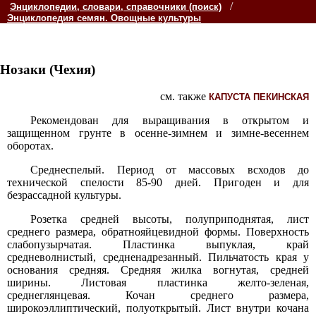
/
Энциклопедии, словари, справочники (поиск)
Энциклопедия семян. Овощные культуры
Нозаки (Чехия)
см. также
КАПУСТА ПЕКИНСКАЯ
Рекомендован для выращивания в открытом и
защищенном грунте в осенне-зимнем и зимне-весеннем
оборотах.
Среднеспелый. Период от массовых всходов до
технической спелости 85-90 дней. Пригоден и для
безрассадной культуры.
Розетка средней высоты, полуприподнятая, лист
среднего размера, обратнояйцевидной формы. Поверхность
слабопузырчатая. Пластинка выпуклая, край
средневолнистый, средненадрезанный. Пильчатость края у
основания средняя. Средняя жилка вогнутая, средней
ширины. Листовая пластинка желто-зеленая,
среднеглянцевая. Кочан среднего размера,
широкоэллиптический, полуоткрытый. Лист внутри кочана