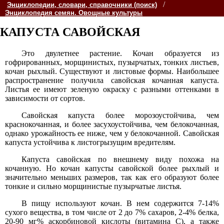
/
Энциклопедии, словари, справочники (поиск)
Энциклопедия семян. Овощные культуры
КАПУСТА САВОЙСКАЯ
Это двулетнее растение. Кочан образуется из
гофрированных, морщинистых, пузырчатых, тонких листьев,
кочан рыхлый. Существуют и листовые формы. Наибольшее
распространение получила савойская кочанная капуста.
Листья ее имеют зеленую окраску с разными оттенками в
зависимости от сортов.
Савойская капуста более морозоустойчива, чем
краснокочанная, и более засухоустойчива, чем белокочанная,
однако урожайность ее ниже, чем у белокочанной. Савойская
капуста устойчива к листогрызущим вредителям.
Капуста савойская по внешнему виду похожа на
кочанную. Но кочан капусты савойской более рыхлый и
значительно меньших размеров, так как его образуют более
тонкие и сильно морщинистые пузырчатые листья.
В пищу используют кочан. В нем содержится 7-14%
сухого вещества, в том числе от 2 до 7% сахаров, 2-4% белка,
20-90 мг% аскорбиновой кислоты (витамина С), а также