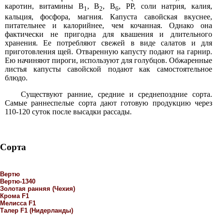
каротин, витамины В
, В
, В
, РР, соли натрия, калия,
1
2
6
кальция, фосфора, магния. Капуста савойская вкуснее,
питательнее и калорийнее, чем кочанная. Однако она
фактически не пригодна для квашения и длительного
хранения. Ее потребляют свежей в виде салатов и для
приготовления щей. Отваренную капусту подают на гарнир.
Ею начиняют пироги, используют для голубцов. Обжаренные
листья капусты савойской подают как самостоятельное
блюдо.
Существуют ранние, средние и среднепоздние сорта.
Самые раннеспелые сорта дают готовую продукцию через
110-120 суток после высадки рассады.
Сорта
Вертю
Вертю-1340
Золотая ранняя (Чехия)
Крома F1
Мелисса F1
Талер F1 (Нидерланды)