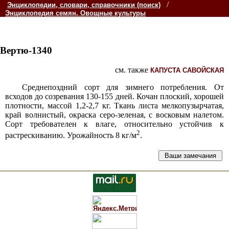
/
Энциклопедии, словари, справочники (поиск)
Энциклопедия семян. Овощные культуры
Вертю-1340
см. также
КАПУСТА САВОЙСКАЯ
Среднепоздний сорт для зимнего потребления. От
всходов до созревания 130-155 дней. Кочан плоский, хорошей
плотности, массой 1,2-2,7 кг. Ткань листа мелкопузырчатая,
край волнистый, окраска серо-зеленая, с восковым налетом.
Сорт требователен к влаге, относительно устойчив к
2
растрескиванию. Урожайность 8 кг/м
.