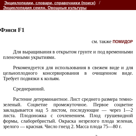
/
Энциклопедии, словари, справочники (поиск)
Энциклопедия семян. Овощные культуры
Фэнси F1
см. также
ПОМИДОР
Для выращивания в открытом грунте и под временными
пленочными укрытиями.
Рекомендуется для использования в свежем виде и для
цельноплодного консервирования в очищенном виде.
Требует подвязки к кольям.
Среднеранний.
Растение детерминантное. Лист среднего размера темно-
зеленый. Соцветие промежуточное. Первое соцветие
закладывается над 5 листом, последующие — через 1—2
листа. Плодоножка с сочленением. Плод грушевидной
формы, слаборебристый. Окраска незрелого плода зеленая,
зрелого — красная. Число гнезд 2. Масса плода 75—80 г.