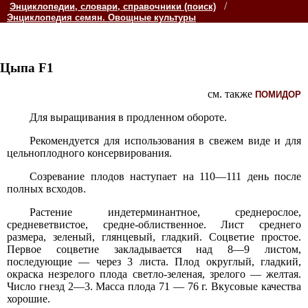
/
Энциклопедии, словари, справочники (поиск)
Энциклопедия семян. Овощные культуры
Цыпа F1
см. также
ПОМИДОР
Для выращивания в продленном обороте.
Рекомендуется для использования в свежем виде и для
цельноплодного консервирования.
Созревание плодов наступает на 110—111 день после
полных всходов.
Растение индетерминантное, среднерослое,
средневетвистое, средне-облиственное. Лист среднего
размера, зеленый, глянцевый, гладкий. Соцветие простое.
Первое соцветие закладывается над 8—9 листом,
последующие — через 3 листа. Плод округлый, гладкий,
окраска незрелого плода светло-зеленая, зрелого — желтая.
Число гнезд 2—3. Масса плода 71 — 76 г. Вкусовые качества
хорошие.