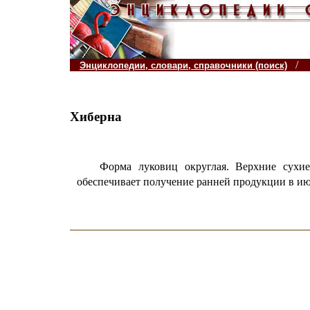
/
Энциклопедии, словари, справочники (поиск)
Хиберна
Форма луковиц округлая. Верхние сухи
обеспечивает получение ранней продукции в ию