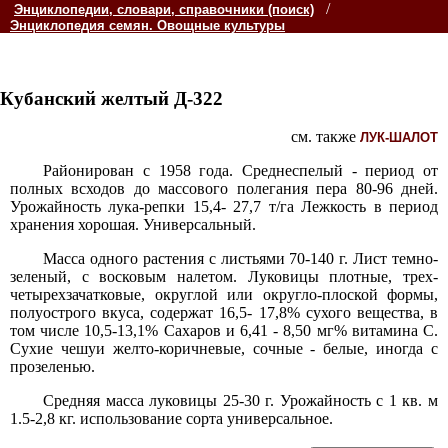
/
Энциклопедии, словари, справочники (поиск)
Энциклопедия семян. Овощные культуры
Кубанский желтый Д-322
см. также
ЛУК-ШАЛОТ
Районирован с 1958 года. Среднеспелый - период от
полных всходов до массового полегания пера 80-96 дней.
Урожайность лука-репки 15,4- 27,7 т/га Лежкость в период
хранения хорошая. Универсальный.
Масса одного растения с листьями 70-140 г. Лист темно-
зеленый, с восковым налетом. Луковицы плотные, трех-
четырехзачатковые, округлой или округло-плоской формы,
полуострого вкуса, содержат 16,5- 17,8% сухого вещества, в
том числе 10,5-13,1% Сахаров и 6,41 - 8,50 мг% витамина С.
Сухие чешуи желто-коричневые, сочные - белые, иногда с
прозеленью.
Средняя масса луковицы 25-30 г. Урожайность с 1 кв. м
1.5-2,8 кг. использование сорта универсальное.