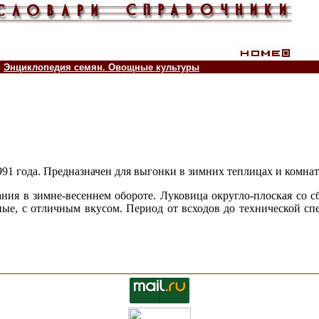
Энциклопедия семян. Овощные культуры
 года. Предназначен для выгонки в зимних теплицах и комнат
ия в зимне-весеннем обороте. Луковица округло-плоская со сб
ные, с отличным вкусом. Период от всходов до технической спе