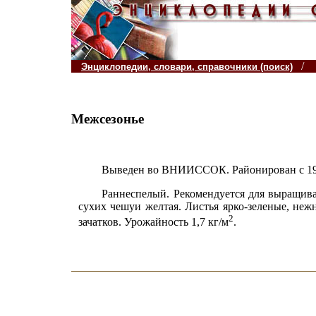
/
Энциклопедии, словари, справочники (поиск)
Межсезонье
Выведен во ВНИИССОК. Районирован с 1991
Раннеспелый. Рекомендуется для выращиван
сухих чешуи желтая. Листья ярко-зеленые, неж
2
зачатков. Урожайность 1,7 кг/м
.