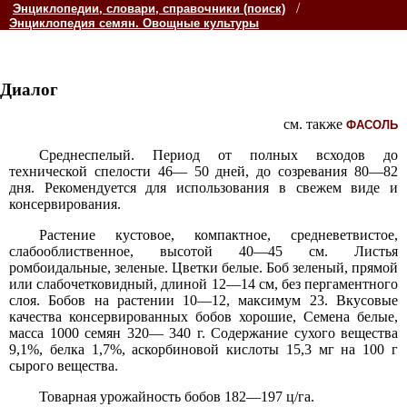
/
Энциклопедии, словари, справочники (поиск)
Энциклопедия семян. Овощные культуры
Диалог
см. также
ФАСОЛЬ
Среднеспелый. Период от полных всходов до
технической спелости 46— 50 дней, до созревания 80—82
дня. Рекомендуется для использования в свежем виде и
консервирования.
Растение кустовое, компактное, средневетвистое,
слабооблиственное, высотой 40—45 см. Листья
ромбоидальные, зеленые. Цветки белые. Боб зеленый, прямой
или слабочетковидный, длиной 12—14 см, без пергаментного
слоя. Бобов на растении 10—12, максимум 23. Вкусовые
качества консервированных бобов хорошие, Семена белые,
масса 1000 семян 320— 340 г. Содержание сухого вещества
9,1%, белка 1,7%, аскорбиновой кислоты 15,3 мг на 100 г
сырого вещества.
Товарная урожайность бобов 182—197 ц/га.