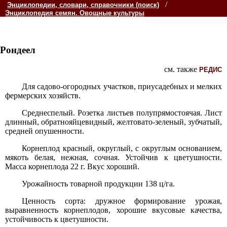
/
Энциклопедии, словари, справочники (поиск)
Энциклопедия семян. Овощные культуры
Рондеел
см. также
РЕДИС
Для садово-огородных участков, приусадебных и мелких
фермерских хозяйств.
Среднеспелый. Розетка листьев полупрямостоячая. Лист
длинный, обратнояйцевидный, желтовато-зеленый, зубчатый,
средней опушенности.
Корнеплод красный, округлый, с округлым основанием,
мякоть белая, нежная, сочная. Устойчив к цветушности.
Масса корнеплода 22 г. Вкус хороший.
Урожайность товарной продукции 138 ц/га.
Ценность сорта: дружное формирование урожая,
выравненность корнеплодов, хорошие вкусовые качества,
устойчивость к цветушности.