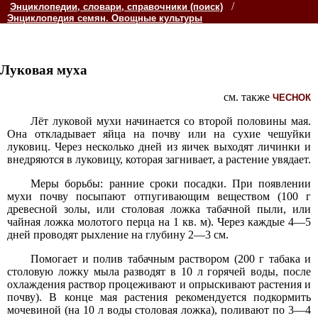
/
Энциклопедии, словари, справочники (поиск)
Энциклопедия семян. Овощные культуры
Луковая муха
см. также
ЧЕСНОК
Лёт луковой мухи начинается со второй половины мая.
Она откладывает яйца на почву или на сухие чешуйки
луковиц. Через несколько дней из яичек выходят личинки и
внедряются в луковицу, которая загнивает, а растение увядает.
Меры борьбы: ранние сроки посадки. При появлении
мухи почву посыпают отпугивающим веществом (100 г
древесной золы, или столовая ложка табачной пыли, или
чайная ложка молотого перца на 1 кв. м). Через каждые 4—5
дней проводят рыхление на глубину 2—3 см.
Помогает и полив табачным раствором (200 г табака и
столовую ложку мыла разводят в 10 л горячей воды, после
охлаждения раствор процеживают и опрыскивают растения и
почву). В конце мая растения рекомендуется подкормить
мочевиной (на 10 л воды столовая ложка), поливают по 3—4