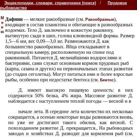
/
Энциклопедии, словари, справочники (поиск)
Прудовое
рыбоводство
М
Дафнии
— мелкие ракообразные (см.
),
Ракообразные
е
входящие в состав планктона и обитающие в разнообразных
н
водоемах. Тело Д. заключено в кожистую раковину,
ю
вытянутую сзади в шип, голова клювовидной формы. Размер
1,5—6
мм
,
вес 0,09—3,0
мг
.
Размножаются Д. как
большинство ракообразных. Яйца откладывают в
специальную камеру, расположенную на спине под
раковинкой. Питаются Д. мельчайшими водорослями и
бактериями, сами служат основным кормом прудовых рыб
(карпа, сазана и других) на первоначальных этапах развития
(до стадии сеголетка). Могут питаться ими и более взрослые
рыбы, особенно при недостатке бентоса (см.
).
Бентос
Д. имеют высокую пищевую ценность: в них
содержится 50% белка, 4% жира. Массовое развитие Д.
наблюдается с наступлением теплой погоды — весной и в
начале лета. В середине лета количество их несколько
сокращается, а осенью некоторые виды развиваются вновь,
но уже не достигают такого обилия, как весной. С
похолоданием развитие Д. прекращается., На рыбоводных
заводах и хозяйствах Д. разводят для кормления рыб (см.