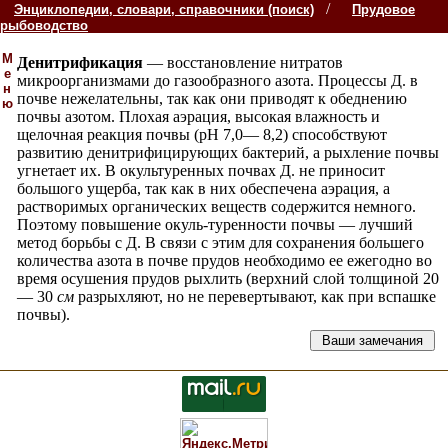
/
Энциклопедии, словари, справочники (поиск)
Прудовое
рыбоводство
М
Денитрификация
— восстановление нитратов
е
микроорганизмами до газообразного азота. Процессы Д. в
н
почве нежелательны, так как они приводят к обеднению
ю
почвы азотом. Плохая аэрация, высокая влажность и
щелочная реакция почвы (рН 7,0— 8,2) способствуют
развитию денитрифицирующих бактерий, а рыхление почвы
угнетает их. В окультуренных почвах Д. не приносит
большого ущерба, так как в них обеспечена аэрация, а
растворимых органических веществ содержится немного.
Поэтому повышение окуль-туренности почвы — лучший
метод борьбы с Д. В связи с этим для сохранения большего
количества азота в почве прудов необходимо ее ежегодно во
время осушения прудов рыхлить (верхний слой толщиной 20
— 30
см
разрыхляют, но не перевертывают, как при вспашке
почвы).