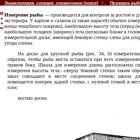
/
Энциклопедии, словари, справочники (поиск)
Прудовое рыб
М
Измерение рыбы
— производится для контроля за ростом и д
е
экстерьера. У карпов и сазанов (а также карасей) обычно измер
н
конца чешуйного покрова), наибольшую высоту тела (перед (
ю
наибольшую толщину (ширину) тела (несколько ближе к голове
измерительной доске, имеющей боковую стенку слева для упо
упора спины.
На доске для крупной рыбы (рис. 34,
б)
измеритель
образом, чтобы рыба могла оставаться при всех измерен
правом боку. Шкала для измерения длины расположена св
измерения высоты тела—сверху боковой стенки таким обр
шкал совпадают в месте соединения стенок; шкала дл
помещается поперек задней стенки, с нулевой точкой в ме
плос
костью доски.