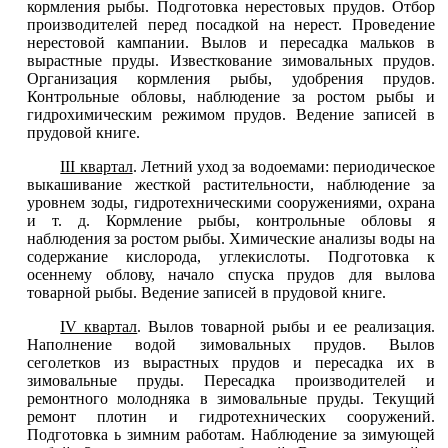
кормления рыбы. Подготовка нерестовых прудов. Отбор
производителей перед посадкой на нерест. Проведение
нерестовой кампании. Вылов и пересадка мальков в
вырастные пруды. Известкование зимовальных прудов.
Организация кормления рыбы, удобрения прудов.
Контрольные обловы, наблюдение за ростом рыбы и
гидрохимическим режимом прудов. Ведение записей в
прудовой книге.
III квартал
. Летний уход за водоемами: периодическое
выкашивание жесткой растительности, наблюдение за
уровнем зоды, гидротехническими сооружениями, охрана
и т. д. Кормление рыбы, контрольные обловы я
наблюдения за ростом рыбы. Химические анализы воды на
содержание кислорода, углекислоты. Подготовка к
осеннему облову, начало спуска прудов для вылова
товарной рыбы. Ведение записей в прудовой книге.
IV квартал
. Вылов товарной рыбы и ее реализация.
Наполнение водой зимовальных прудов. Вылов
сеголетков из вырастных прудов и пересадка их в
зимовальные пруды. Пересадка производителей и
ремонтного молодняка в зимовальные пруды. Текущий
ремонт плотин и гидротехнических сооружений.
Подготовка ь зимним работам. Наблюдение за зимующей