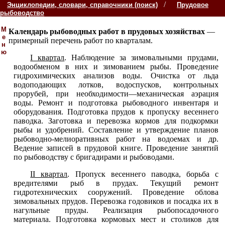
/
Энциклопедии, словари, справочники (поиск)
Прудовое
рыбоводство
М
Календарь рыбоводных работ в прудовых хозяйствах
—
е
примерный перечень работ по кварталам.
н
ю
I квартал
. Наблюдение за зимовальными прудами,
водообменом в них и зимованием рыбы. Проведение
гидрохимических анализов воды. Очистка от льда
водоподающих лотков, водоспусков, контрольных
прорубей, при необходимости—механическая аэрация
воды. Ремонт и подготовка рыбоводного инвентаря и
оборудования. Подготовка прудов к пропуску весеннего
паводка. Заготовка и перевозка кормов для подкормки
рыбы и удобрений. Составление и утверждение планов
рыбоводно-мелиоративных работ на водоемах и др.
Ведение записей в прудовой книге. Проведение занятий
по рыбоводству с бригадирами и рыбоводами.
II квартал
. Пропуск весеннего паводка, борьба с
вредителями рыб в прудах. Текущий ремонт
гидротехнических сооружений. Проведение облова
зимовальных прудов. Перевозка годовиков и посадка их в
нагульные пруды. Реализация рыбопосадочного
материала. Подготовка кормовых мест и столиков для