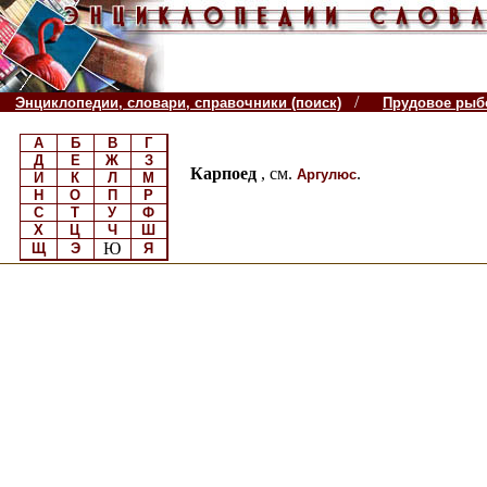
/
Энциклопедии, словари, справочники (поиск)
Прудовое рыб
А
Б
В
Г
Д
Е
Ж
З
Карпоед
, см.
.
Аргулюс
И
К
Л
М
Н
О
П
Р
С
Т
У
Ф
Х
Ц
Ч
Ш
Ю
Щ
Э
Я