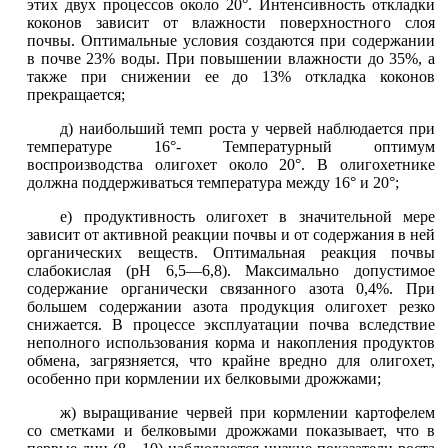
этих двух процессов около 20°. Интенсивность откладки
коконов зависит от влажности поверхностного слоя
почвы. Оптимальные условия создаются при содержании
в почве 23% воды. При повышении влажности до 35%, а
также при снижении ее до 13% откладка коконов
прекращается;
д) наибольший темп роста у червей наблюдается при
температуре 16°- Температурный оптимум
воспроизводства олигохет около 20°. В олигохетнике
должна поддерживаться температура между 16° и 20°;
е) продуктивность олигохет в значительной мере
зависит от активной реакции почвы и от содержания в ней
органических веществ. Оптимальная реакция почвы
слабокислая (рН 6,5—6,8). Максимально допустимое
содержание органически связанного азота 0,4%. При
большем содержании азота продукция олигохет резко
снижается. В процессе эксплуатации почва вследствие
неполного использования корма и накопления продуктов
обмена, загрязняется, что крайне вредно для олигохет,
особенно при кормлении их белковыми дрожжами;
ж) выращивание червей при кормлении картофелем
со сметками и белковыми дрожжами показывает, что в