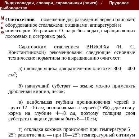
/
Энциклопедии, словари, справочники (поиск)
Прудовое
рыбоводство
М
Олигохетник
—помещение для разведения червей олигохет,
е
оборудованное стеллажами с ящиками, аппаратурой и
н
инвентарем. Устраивают О. на рыбозаводах, выращивающих
ю
лососевых и осетровых рыб.
Саратовским отделением ВНИОРХа (Н. С.
Константиновой) рекомендованы следующие основные
технические нормативы по выращиванию олигохет:
а) площадь ящика для разведения олигохет 300— 400
2
см
;
б) наилучший субстрат — земля; можно применять
дробленый кирпич, песок;
в) наибольшая глубина проникновения червей в
грунт 12—16
см,
основная масса червей (75%) держится у
корма на глубине 4—8
см,
поэтому толщина слоя
субстрата в ящике должна быть 8—10
см;
г) откладка коконов происходит при температуре 5—
25°; развитие яиц — при 10—25°; температурный оптимум